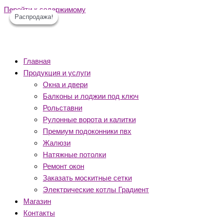
Перейти к содержимому
Распродажа!
Распродажа!
Распродажа!
Главная
Продукция и услуги
Окна и двери
Балконы и лоджии под ключ
Рольставни
Рулонные ворота и калитки
Премиум подоконники пвх
Жалюзи
Натяжные потолки
Ремонт окон
Заказать москитные сетки
Электрические котлы Градиент
Магазин
Контакты