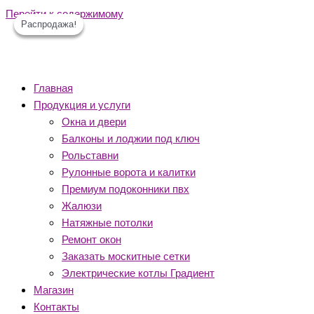
Перейти к содержимому
Распродажа!
Распродажа!
Распродажа!
Главная
Продукция и услуги
Окна и двери
Балконы и лоджии под ключ
Рольставни
Рулонные ворота и калитки
Премиум подоконники пвх
Жалюзи
Натяжные потолки
Ремонт окон
Заказать москитные сетки
Электрические котлы Градиент
Магазин
Контакты