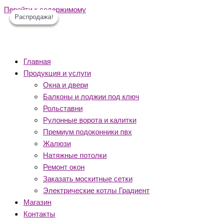
Перейти к содержимому
Распродажа!
Распродажа!
Распродажа!
Главная
Продукция и услуги
Окна и двери
Балконы и лоджии под ключ
Рольставни
Рулонные ворота и калитки
Премиум подоконники пвх
Жалюзи
Натяжные потолки
Ремонт окон
Заказать москитные сетки
Электрические котлы Градиент
Магазин
Контакты